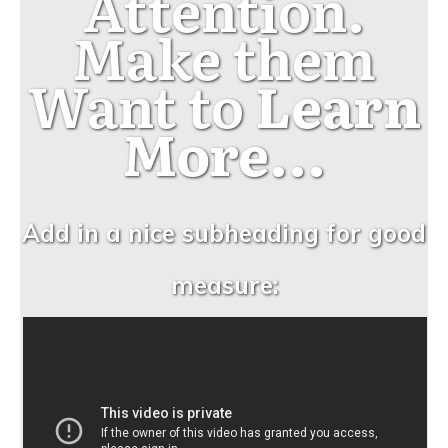
Attention.
Make them
Want to
Learn
More...
Add in a nice subheading for good
measure: