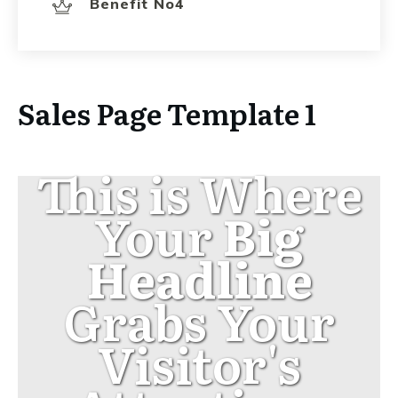
Benefit No4
Sales Page Template 1
This is Where
Your
Big
Headline
Grabs Your
Visitor's